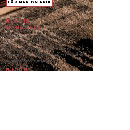
Läs mer om Erik
Henrik
Marcolla
Civilingenjör från KTH i Stockholm.
Specialist inom CAD och
produktutveckling. Har beträffande ”Erik
Signature 70” bidragit med konstruktion
av fjärrkontrollsystemet.
Björn
Synnergren
Till vardags kraftnätselektriker och erfaren
i
nom analog ljudteknik där han för Knispel
Audio har bidragit med utprovning av
komponenter och finjustering av
arbetspunkter till förstärkaren.
För provlyssning och