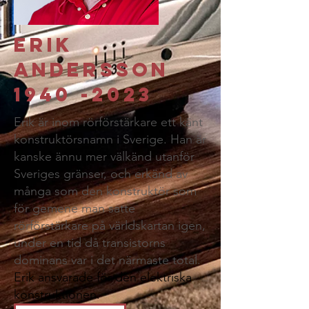
Erik
Andersson
1940 -2023
Erik är inom rörförstärkare ett känt
konstruktörsnamn i Sverige. Han är
kanske ännu mer välkänd utanför
Sveriges gränser, och erkänd av
många som den konstruktör som
för gemene man satte
rörförstärkare på världskartan igen,
under en tid då transistorns
dominans var i det närmaste total.
Erik ansvarade för den elektriska
konstruktionen.