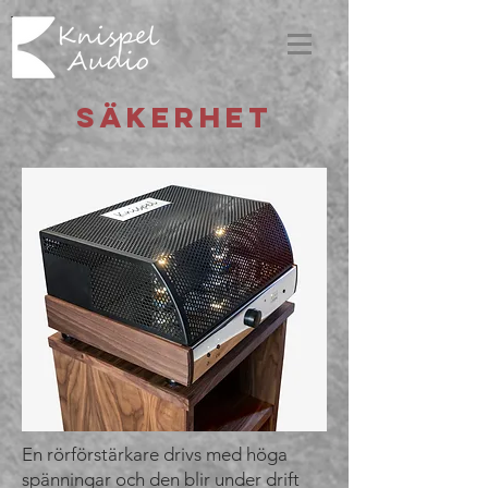
Säkerhet
En rörförstärkare drivs med höga
spänningar och den blir under drift