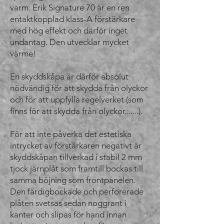
varm. Erik Signature 70 är en ren
entaktkopplad klass-A förstärkare
med hög effekt och därför inget
undantag. Den utvecklar mycket
värme!
En skyddskåpa är därför absolut
nödvändig för att skydda från olyckor
och för att uppfylla regelverket (som
finns för att skydda från olyckor.......).
För att inte påverka det estetiska
intrycket av förstärkaren negativt är
skyddskåpan tillverkad i stabil 2 mm
tjock järnplåt som framtill bockas till
samma böjning som frontpanelen.
Den färdigbockade och perforerade
plåten svetsas sedan noggrant i
kanter och slipas för hand innan