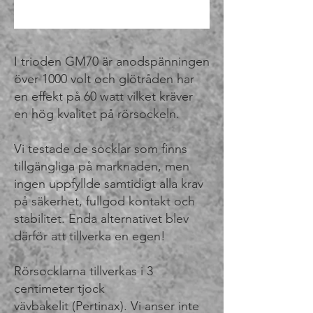
I trioden GM70 är anodspänningen
över 1000 volt och glötråden har
en effekt på 60 watt vilket kräver
en hög kvalitet på rörsockeln.
Vi testade de socklar som finns
tillgängliga på marknaden, men
ingen uppfyllde samtidigt alla krav
på säkerhet, fullgod kontakt och
stabilitet. Enda alternativet blev
därför att tillverka en egen!
Rörsocklarna tillverkas i 3
centimeter tjock
vävbakelit (Pertinax). Vi anser inte