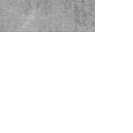
Hylsorna i rörsocklarna har ett fast
grepp om GM70-röret för att
minimera risken för mikrofonisk