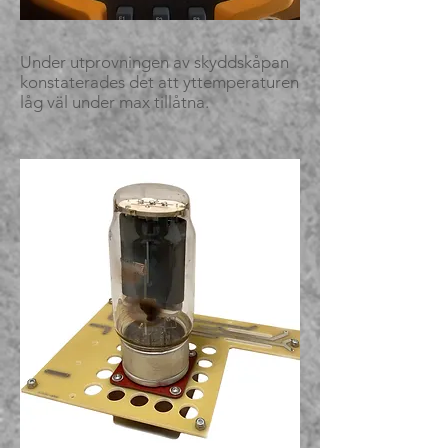
Under utprovningen av skyddskåpan
konstaterades det att yttemperaturen
låg väl under max tillåtna.