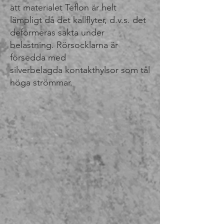
att materialet Teflon är helt
lämpligt då det kallflyter, d.v.s. det
deformeras sakta under
belastning. Rörsocklarna är
försedda med
silverbelagda kontakthylsor som tål
höga strömmar.