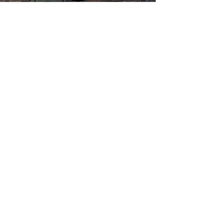
Nils Rigeblad, Cellist
Malmöoperan
„So nah bin ich meiner eigenen Realität noch nie
gekommen!“
INO-Audio,
Ingvar Öhmann
„
Die mit Abstand schönste
Röhrenkonstruktion, die ich je gesehen
habe!
“
Robert Larson,
Täby
„
So eine Dynamik habe ich noch nie
gehört!
“